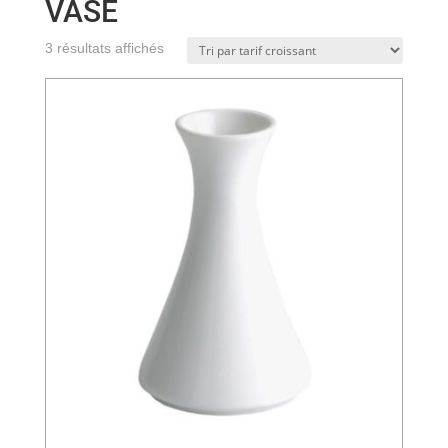
VASE
Trié
3 résultats affichés
par
prix
croissant