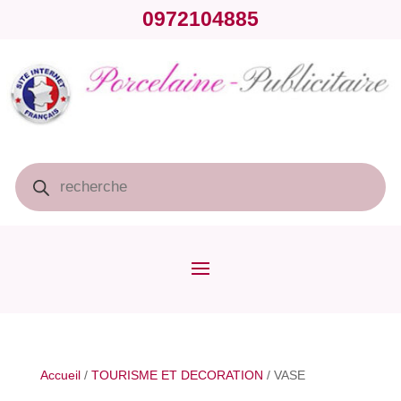
0972104885
Recherche
de
produits
Accueil
/
TOURISME ET DECORATION
/ VASE