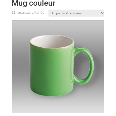
Mug couleur
Trié
11 résultats affichés
par
prix
croissant