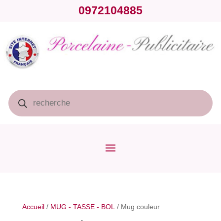
0972104885
Recherche
de
produits
Accueil
/
MUG - TASSE - BOL
/ Mug couleur