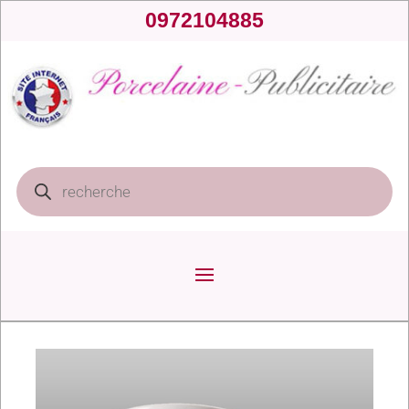
0972104885
Recherche
de
produits