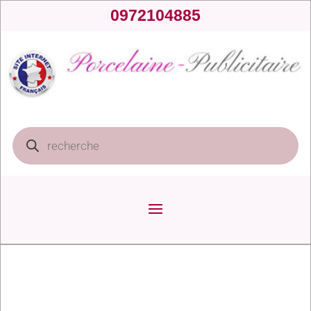
0972104885
Recherche
de
produits