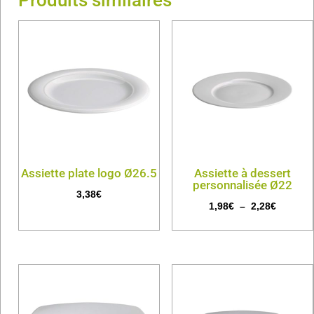
Assiette plate logo Ø26.5
Assiette à dessert
personnalisée Ø22
3,38
€
Plage
1,98
€
–
2,28
€
de
prix :
1,98€
à
2,28€