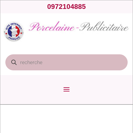
0972104885
Recherche
de
produits