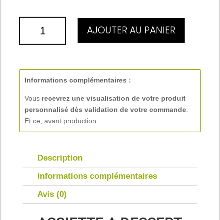
QUANTITÉ
AJOUTER AU PANIER
DE
ASSIETTE
À
DESSERT
PERSONNALISÉE
Informations complémentaires :
Ø19.5
Vous
recevrez une visualisation de votre produit
personnalisé
dès validation de votre commande
.
Et ce, avant production.
Description
Informations complémentaires
Avis (0)