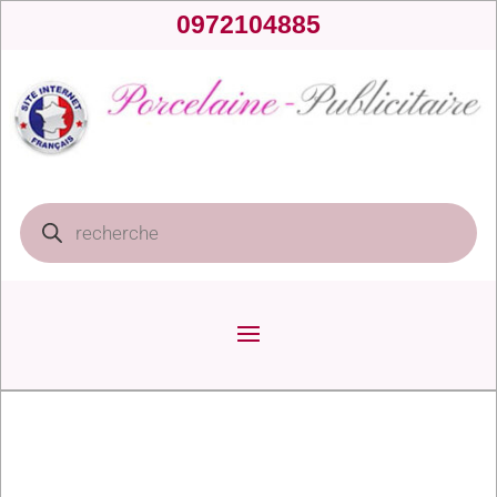
0972104885
Recherche
de
produits