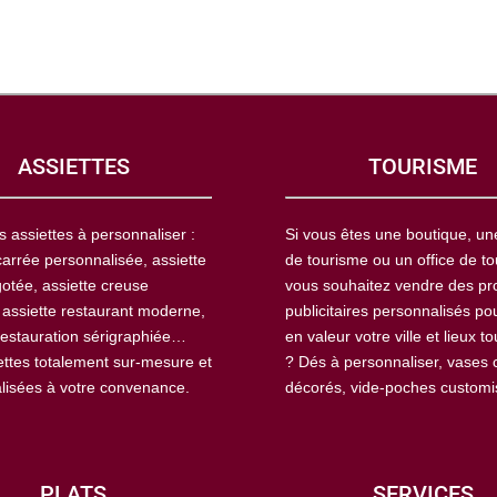
ASSIETTES
TOURISME
s assiettes à personnaliser :
Si vous êtes une boutique, u
carrée personnalisée, assiette
de tourisme ou un office de to
otée, assiette creuse
vous souhaitez vendre des pr
 assiette restaurant moderne,
publicitaires personnalisés po
restauration sérigraphiée…
en valeur votre ville et lieux to
ettes totalement sur-mesure et
? Dés à personnaliser, vases 
lisées à votre convenance.
décorés, vide-poches custom
PLATS
SERVICES