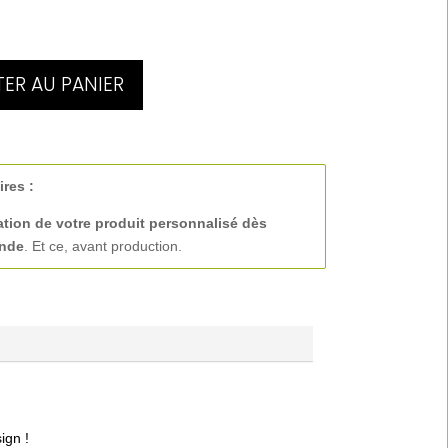
ER AU PANIER
ires :
ation de votre produit personnalisé
dès
ande
. Et ce, avant production.
ign !