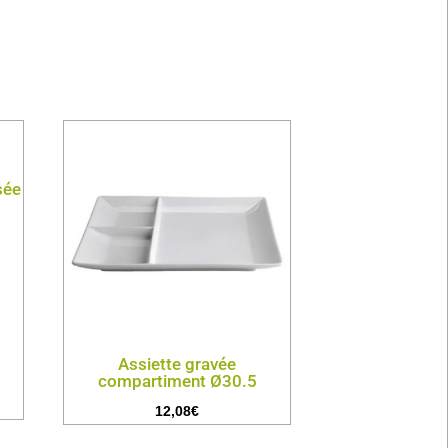
sée
Assiette gravée
compartiment Ø30.5
12,08
€