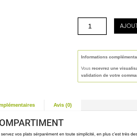
QUANTITÉ
AJOUT
DE
ASSIETTE
GRAVÉE
COMPARTIMENT
Ø9C15
Informations complémenta
Vous
recevrez une visualis
validation de votre comm
omplémentaires
Avis (0)
COMPARTIMENT
ervez vos plats sérparément en toute simplicité, en plus c'est très des