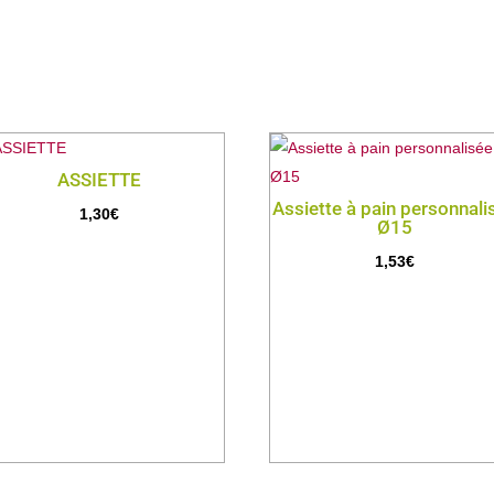
ASSIETTE
Assiette à pain personnali
1,30
€
Ø15
1,53
€