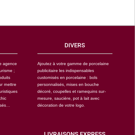
DIVERS
ne agence
Ajoutez à votre gamme de porcelaine
urisme ;
publicitaire les indispensables
oduits
customisés en porcelaine : bols
ur mettre
personnalisés, mises en bouche
uristiques
décoré, coupelles et ramequins sur-
chic
mesure, saucière, pot à lait avec
isés…
décoration de votre logo.
LIVRAISONS EXPRESS