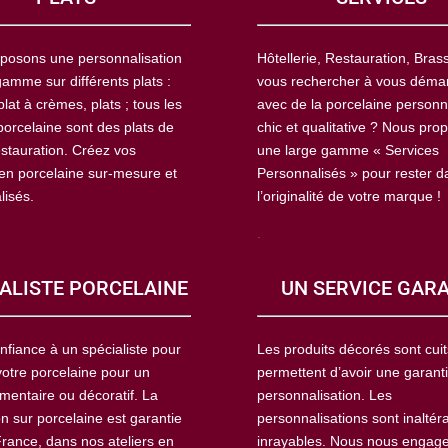
posons une personnalisation
Hôtellerie, Restauration, Brass
amme sur différents plats :
vous rechercher à vous déma
plat à crèmes, plats ; tous les
avec de la porcelaine personn
porcelaine sont des plats de
chic et qualitative ? Nous pro
estauration. Créez vos
une large gamme « Services
 en porcelaine sur-mesure et
Personnalisés » pour rester d
lisés.
l’originalité de votre marque !
.
ALISTE PORCELAINE
UN SERVICE GAR
nfiance à un spécialiste pour
Les produits décorés sont cuit
votre porcelaine pour un
permettent d’avoir une garant
mentaire ou décoratif. La
personnalisation. Les
n sur porcelaine est garantie
personnalisations sont inaltér
France, dans nos ateliers en
inrayables. Nous nous engag