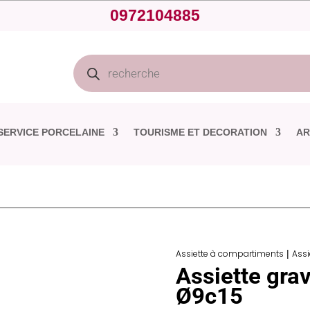
0972104885
Recherche
de
produits
SERVICE PORCELAINE
TOURISME ET DECORATION
AR
Assiette à compartiments
|
Assi
Assiette gra
Ø9c15