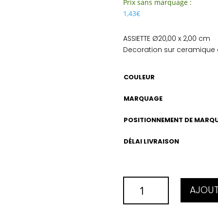
Prix sans marquage :
1,43
€
ASSIETTE Ø20,00 x 2,00 cm
Decoration sur ceramique 
COULEUR
MARQUAGE
POSITIONNEMENT DE MARQ
DÉLAI LIVRAISON
QUANTITÉ
AJOUT
DE
ASSIETTE
Ø20,00