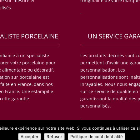
ne sur-mesure et
l’originalité de votre marque
lisés.
.
IALISTE PORCELAINE
UN SERVICE GAR
onfiance à un spécialiste
Les produits décorés sont cu
orer votre porcelaine pour
permettent d’avoir une gara
 alimentaire ou décoratif.
personnalisation. Les
ation sur porcelaine est
personnalisations sont inalt
 faite en France, dans nos
inrayables. Nous nous enga
 en France. Une estampille
sur ce service de qualité en
cette garantie.
garantissant la qualité des 
personnalisés.
.
illeure expérience sur notre site web. Si vous continuez à utiliser ce si
opyright © porcelaine-publicitaire.fr 2002-2025, Tous droits réserv
Accepter
Refuser
Politique de confidentialité