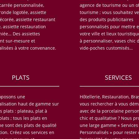
 carrée personnalisée,
agence de tourisme ou un of
ronde logotée, assiette
tourisme ; vous souhaitez v
écorée, assiette restaurant
des produits publicitaires
 assiette restauration
personnalisés pour mettre e
hiée… Des assiettes
votre ville et lieux touristiq
nt sur-mesure et
à personnaliser, vases chic 
lisées à votre convenance.
vide-poches customisés…
PLATS
SERVICES
oposons une
Hôtellerie, Restauration, Bra
lisation haut de gamme sur
vous rechercher à vous dé
s plats : plateau, plat à
avec de la porcelaine perso
lats ; tous les plats en
chic et qualitative ? Nous p
ne sont des plats de qualité
une large gamme « Services
tion. Créez vos services en
Personnalisés » pour rester