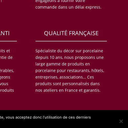
 !
engageons à fournir votre
commande dans un délai express.
ANTI
QUALITÉ FRANÇAISE
its et
Spécialiste du décor sur porcelaine
ntie de
depuis 10 ans, nous proposons une
large gamme de produits en
érables,
porcelaine pour restaurants, hôtels,
geons
entreprises, associations… Ces
 vous
produits sont personnalisés dans
produits
nos ateliers en France et garantis.
te, vous acceptez donc l'utilisation de ces derniers
és