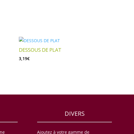
DESSOUS DE PLAT
3,19
€
DIVERS
une
Ajoutez à votre gamme de