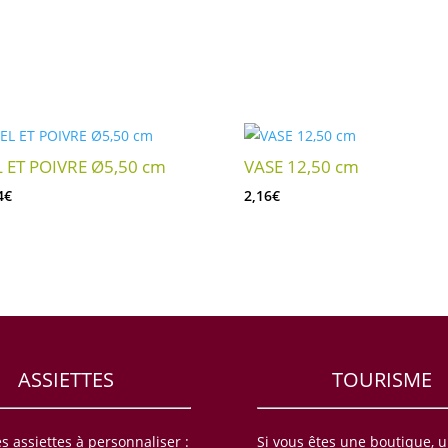
L ET POIVRE Ø5,50 cm
VASE 12,50 cm
4
€
2,16
€
ASSIETTES
TOURISME
es assiettes à personnaliser :
Si vous êtes une boutique, 