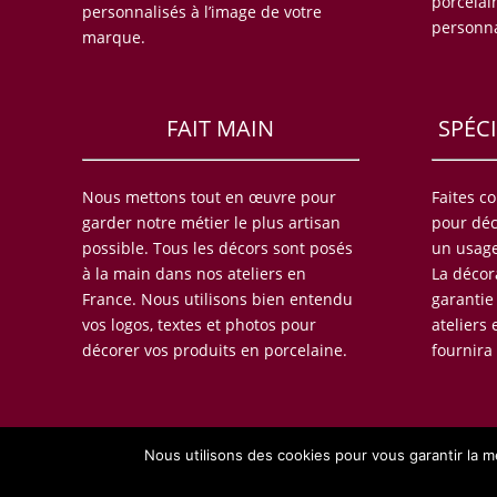
porcelai
personnalisés à l’image de votre
personna
marque.
FAIT MAIN
SPÉC
Nous mettons tout en œuvre pour
Faites c
garder notre métier le plus artisan
pour déc
possible. Tous les décors sont posés
un usage
à la main dans nos ateliers en
La décor
France. Nous utilisons bien entendu
garantie
vos logos, textes et photos pour
ateliers
décorer vos produits en porcelaine.
fournira 
Nous utilisons des cookies pour vous garantir la me
C