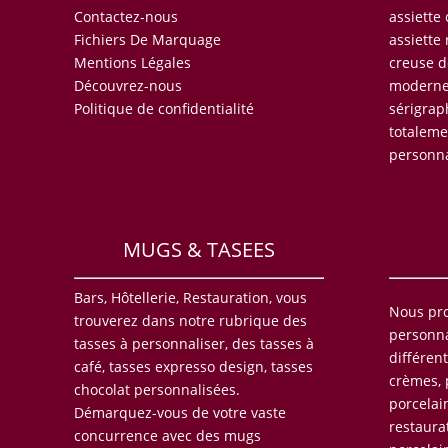
Contactez-nous
assiette
Fichiers De Marquage
assiette 
Mentions Légales
creuse d
Découvrez-nous
moderne,
Politique de confidentialité
sérigrap
totaleme
personna
MUGS & TASEES
Bars, Hôtellerie, Restauration, vous
Nous pr
trouverez dans notre rubrique des
personna
tasses à personnaliser, des tasses à
différent
café, tasses expresso design, tasses
crèmes, p
chocolat personnalisées.
porcelai
Démarquez-vous de votre vaste
restaura
concurrence avec des mugs