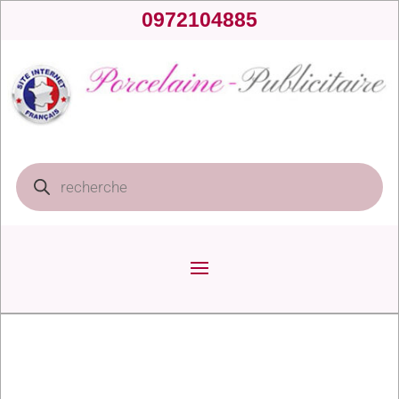
0972104885
Recherche
de
produits