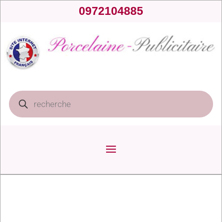
0972104885
Recherche
de
produits