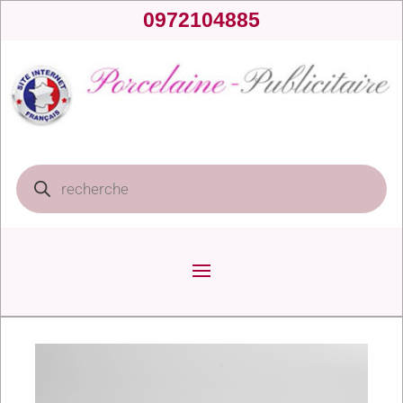
0972104885
Recherche
de
produits