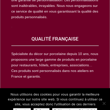
une garantie de personnalisation. Les personnalisations
sont inaltérables, inrayables. Nous nous engageons sur
ce service de qualité en vous garantissant la qualité des
produits personnalisés.
.
QUALITÉ FRANÇAISE
Spécialiste du décor sur porcelaine depuis 10 ans, nous
proposons une large gamme de produits en porcelaine
pour restaurants, hôtels, entreprises, associations…
Ces produits sont personnalisés dans nos ateliers en
France et garantis.
Nous utilisons des cookies pour vous garantir la meilleure
expérience sur notre site web. Si vous continuez à utiliser ce
Copyright © porcelaine-publicitaire.fr 2002-2025, Tous
site, vous acceptez donc l'utilisation de ces derniers
droits réservés