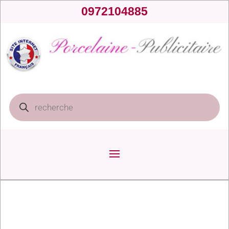
0972104885
Recherche
de
produits