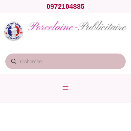
0972104885
Recherche
de
produits