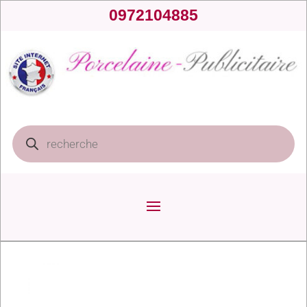
0972104885
Recherche
de
produits