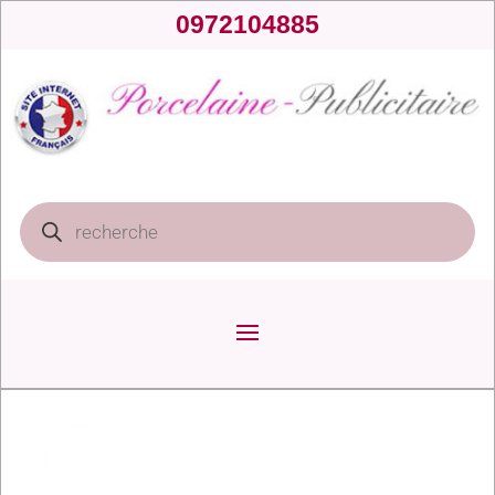
0972104885
Recherche
de
produits