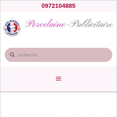
0972104885
Recherche
de
produits