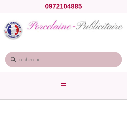
0972104885
Recherche
de
produits