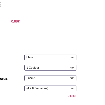
C
0,88
€
UAGE
Effacer