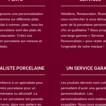
posons une personnalisation
Hôtellerie, Restauration, Brass
amme sur différents plats :
vous rechercher à vous déma
plat à crèmes, plats ; tous les
avec de la porcelaine personn
porcelaine sont des plats de
chic et qualitative ? Nous pro
estauration. Créez vos
une large gamme « Services
 en porcelaine sur-mesure et
Personnalisés » pour rester d
lisés.
l’originalité de votre marque !
.
ALISTE PORCELAINE
UN SERVICE GAR
nfiance à un spécialiste pour
Les produits décorés sont cuit
votre porcelaine pour un
permettent d’avoir une garant
mentaire ou décoratif. La
personnalisation. Les
n sur porcelaine est garantie
personnalisations sont inaltér
France, dans nos ateliers en
inrayables. Nous nous engag