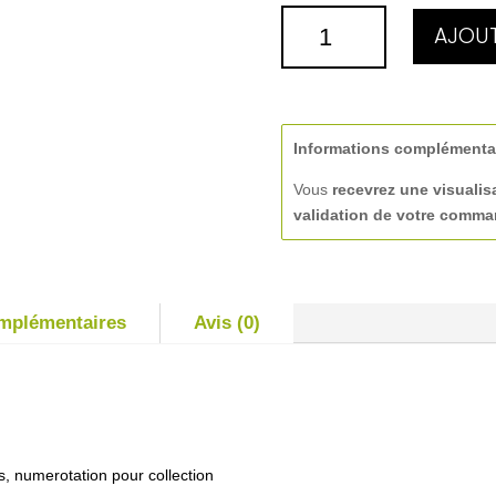
QUANTITÉ
AJOUT
DE
PLAT
A
CREME
Ø9,20
Informations complémenta
CM
Vous
recevrez une visualis
validation de votre comm
omplémentaires
Avis (0)
s, numerotation pour collection