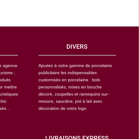
DIVERS
ne agence
Ajoutez à votre gamme de porcelaine
urisme ;
publicitaire les indispensables
oduits
customisés en porcelaine : bols
ur mettre
personnalisés, mises en bouche
uristiques
décoré, coupelles et ramequins sur-
chic
mesure, saucière, pot à lait avec
isés…
décoration de votre logo.
LIVRAISONS EXPRESS