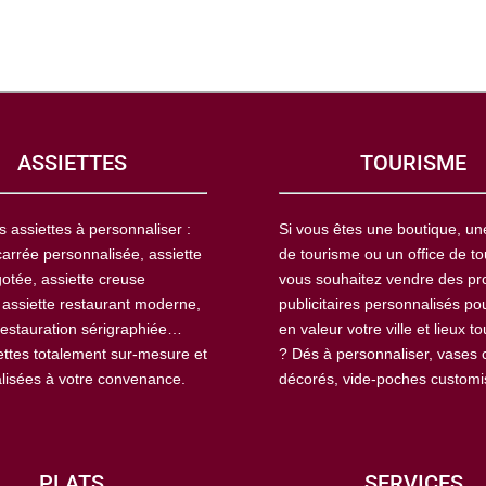
ASSIETTES
TOURISME
s assiettes à personnaliser :
Si vous êtes une boutique, u
carrée personnalisée, assiette
de tourisme ou un office de to
otée, assiette creuse
vous souhaitez vendre des pr
 assiette restaurant moderne,
publicitaires personnalisés po
restauration sérigraphiée…
en valeur votre ville et lieux to
ettes totalement sur-mesure et
? Dés à personnaliser, vases 
lisées à votre convenance.
décorés, vide-poches custom
PLATS
SERVICES