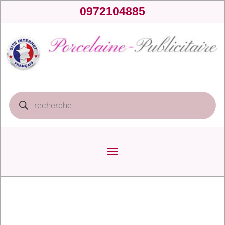
0972104885
Recherche
de
produits