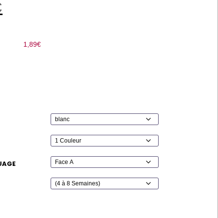
C
1,89
€
UAGE