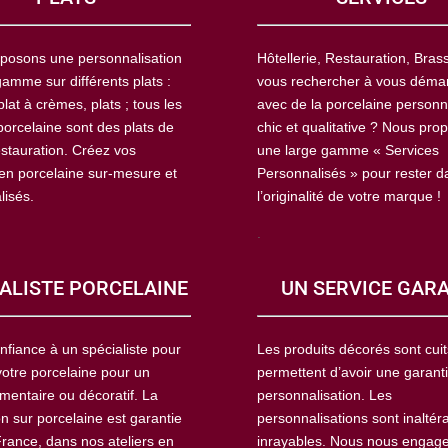
posons une personnalisation
Hôtellerie, Restauration, Brass
amme sur différents plats :
vous rechercher à vous déma
plat à crèmes, plats ; tous les
avec de la porcelaine personn
porcelaine sont des plats de
chic et qualitative ? Nous pro
estauration. Créez vos
une large gamme « Services
 en porcelaine sur-mesure et
Personnalisés » pour rester d
lisés.
l’originalité de votre marque !
.
ALISTE PORCELAINE
UN SERVICE GAR
nfiance à un spécialiste pour
Les produits décorés sont cuit
votre porcelaine pour un
permettent d’avoir une garant
mentaire ou décoratif. La
personnalisation. Les
n sur porcelaine est garantie
personnalisations sont inaltér
France, dans nos ateliers en
inrayables. Nous nous engag