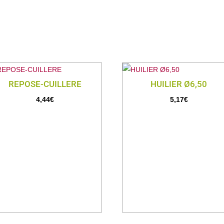
REPOSE-CUILLERE
HUILIER Ø6,50
4,44
€
5,17
€