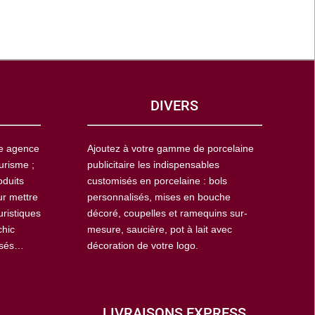
DIVERS
ne agence
Ajoutez à votre gamme de porcelaine
urisme ;
publicitaire les indispensables
oduits
customisés en porcelaine : bols
ur mettre
personnalisés, mises en bouche
uristiques
décoré, coupelles et ramequins sur-
chic
mesure, saucière, pot à lait avec
isés…
décoration de votre logo.
LIVRAISONS EXPRESS