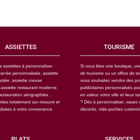
ASSIETTES
TOURISME
s assiettes à personnaliser :
Si vous êtes une boutique, u
carrée personnalisée, assiette
de tourisme ou un office de to
otée, assiette creuse
vous souhaitez vendre des pr
 assiette restaurant moderne,
publicitaires personnalisés po
restauration sérigraphiée…
en valeur votre ville et lieux to
ettes totalement sur-mesure et
? Dés à personnaliser, vases 
lisées à votre convenance.
décorés, vide-poches custom
PLATS
SERVICES