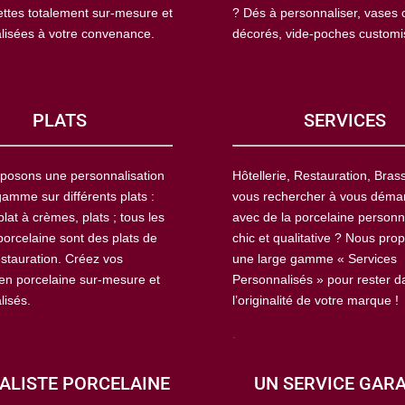
ettes totalement sur-mesure et
? Dés à personnaliser, vases 
lisées à votre convenance.
décorés, vide-poches custom
PLATS
SERVICES
posons une personnalisation
Hôtellerie, Restauration, Brass
amme sur différents plats :
vous rechercher à vous déma
plat à crèmes, plats ; tous les
avec de la porcelaine personn
porcelaine sont des plats de
chic et qualitative ? Nous pro
estauration. Créez vos
une large gamme « Services
 en porcelaine sur-mesure et
Personnalisés » pour rester d
lisés.
l’originalité de votre marque !
.
ALISTE PORCELAINE
UN SERVICE GAR