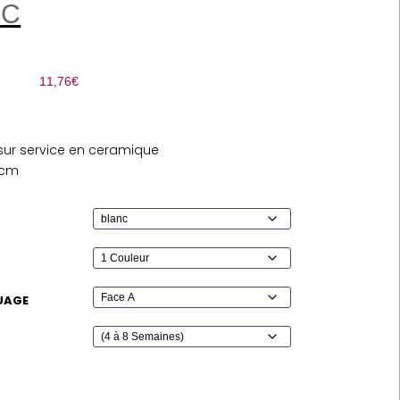
PC
11,76
€
sur service en ceramique
 cm
UAGE