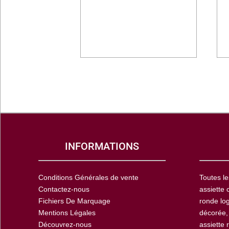
INFORMATIONS
Conditions Générales de vente
Toutes le
Contactez-nous
assiette 
Fichiers De Marquage
ronde log
Mentions Légales
décorée,
Découvrez-nous
assiette 