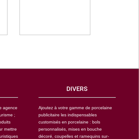
DIVERS
ne agence
Ajoutez à votre gamme de porcelaine
urisme ;
publicitaire les indispensables
oduits
customisés en porcelaine : bols
ur mettre
personnalisés, mises en bouche
uristiques
décoré, coupelles et ramequins sur-