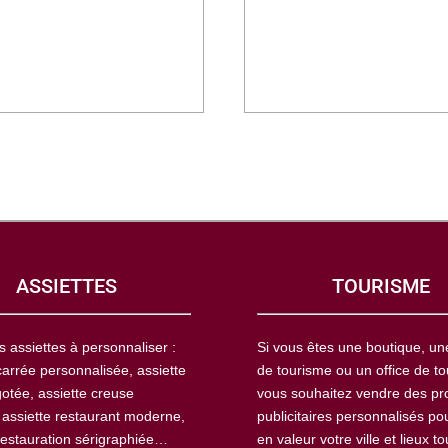
ASSIETTES
TOURISME
s assiettes à personnaliser :
Si vous êtes une boutique, u
carrée personnalisée, assiette
de tourisme ou un office de to
otée, assiette creuse
vous souhaitez vendre des pr
 assiette restaurant moderne,
publicitaires personnalisés po
restauration sérigraphiée…
en valeur votre ville et lieux to