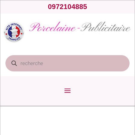
0972104885
Recherche
de
produits