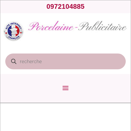
0972104885
Recherche
de
produits