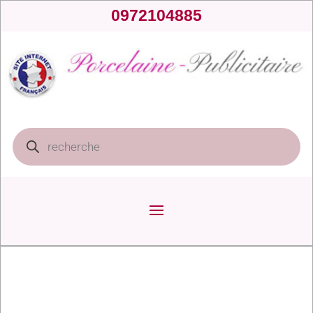
0972104885
Recherche
de
produits