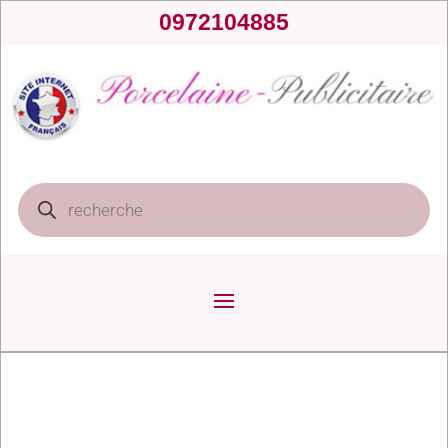
0972104885
Recherche
de
produits