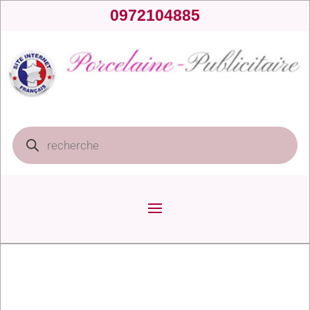
0972104885
Recherche
de
produits