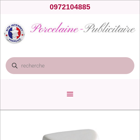
0972104885
Recherche
de
produits