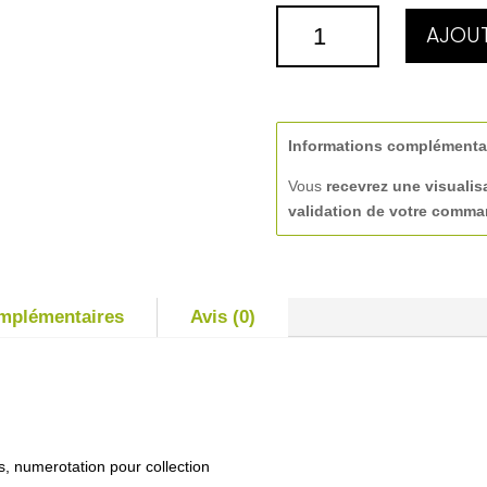
QUANTITÉ
AJOUT
DE
SEL
ET
POIVRE
Informations complémenta
Vous
recevrez une visualis
validation de votre comm
omplémentaires
Avis (0)
s, numerotation pour collection