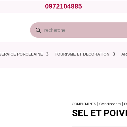
0972104885
Recherche
de
produits
SERVICE PORCELAINE
TOURISME ET DECORATION
AR
COMPLEMENTS
|
Condiments
|
P
SEL ET POIV