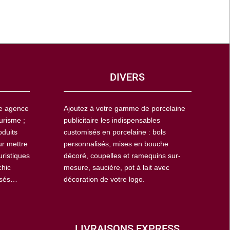
DIVERS
ne agence
Ajoutez à votre gamme de porcelaine
urisme ;
publicitaire les indispensables
oduits
customisés en porcelaine : bols
ur mettre
personnalisés, mises en bouche
uristiques
décoré, coupelles et ramequins sur-
chic
mesure, saucière, pot à lait avec
isés…
décoration de votre logo.
LIVRAISONS EXPRESS