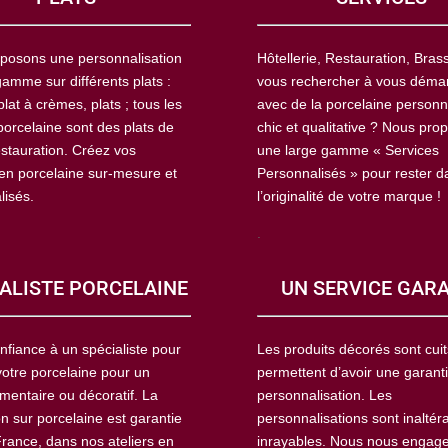
posons une personnalisation
Hôtellerie, Restauration, Brass
amme sur différents plats :
vous rechercher à vous déma
plat à crèmes, plats ; tous les
avec de la porcelaine personn
porcelaine sont des plats de
chic et qualitative ? Nous pro
estauration. Créez vos
une large gamme « Services
 en porcelaine sur-mesure et
Personnalisés » pour rester d
lisés.
l’originalité de votre marque !
.
ALISTE PORCELAINE
UN SERVICE GAR
nfiance à un spécialiste pour
Les produits décorés sont cuit
votre porcelaine pour un
permettent d’avoir une garant
mentaire ou décoratif. La
personnalisation. Les
n sur porcelaine est garantie
personnalisations sont inaltér
France, dans nos ateliers en
inrayables. Nous nous engag