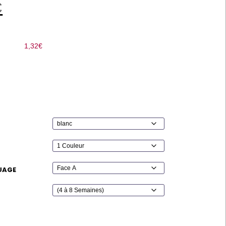
C
1,32
€
UAGE