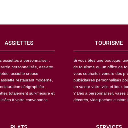
ASSIETTES
TOURISME
s assiettes à personnaliser :
Si vous êtes une boutique, u
carrée personnalisée, assiette
de tourisme ou un office de to
otée, assiette creuse
vous souhaitez vendre des pr
 assiette restaurant moderne,
publicitaires personnalisés po
restauration sérigraphiée…
en valeur votre ville et lieux to
ettes totalement sur-mesure et
? Dés à personnaliser, vases 
lisées à votre convenance.
décorés, vide-poches custom
PLATS
SERVICES