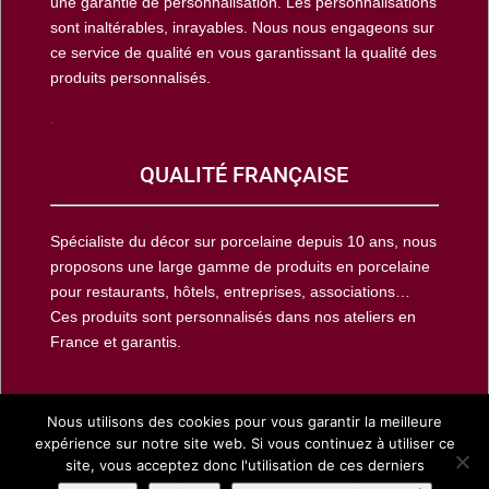
une garantie de personnalisation. Les personnalisations
sont inaltérables, inrayables. Nous nous engageons sur
ce service de qualité en vous garantissant la qualité des
produits personnalisés.
.
QUALITÉ FRANÇAISE
Spécialiste du décor sur porcelaine depuis 10 ans, nous
proposons une large gamme de produits en porcelaine
pour restaurants, hôtels, entreprises, associations…
Ces produits sont personnalisés dans nos ateliers en
France et garantis.
Nous utilisons des cookies pour vous garantir la meilleure
expérience sur notre site web. Si vous continuez à utiliser ce
Copyright © porcelaine-publicitaire.fr 2002-2025, Tous
site, vous acceptez donc l'utilisation de ces derniers
droits réservés