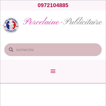
0972104885
Recherche
de
produits