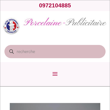
0972104885
Recherche
de
produits