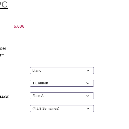
PC
5,68
€
iser
 cm
UAGE