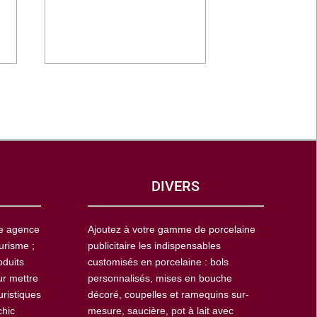
DIVERS
ne agence
Ajoutez à votre gamme de porcelaine
urisme ;
publicitaire les indispensables
oduits
customisés en porcelaine : bols
ur mettre
personnalisés, mises en bouche
uristiques
décoré, coupelles et ramequins sur-
chic
mesure, saucière, pot à lait avec