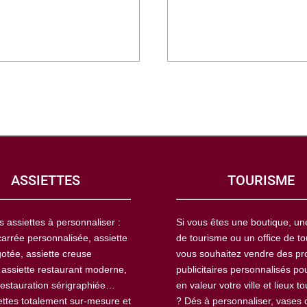
ASSIETTES
TOURISME
s assiettes à personnaliser :
Si vous êtes une boutique, u
carrée personnalisée, assiette
de tourisme ou un office de to
otée, assiette creuse
vous souhaitez vendre des pr
 assiette restaurant moderne,
publicitaires personnalisés po
restauration sérigraphiée…
en valeur votre ville et lieux to
ettes totalement sur-mesure et
? Dés à personnaliser, vases 