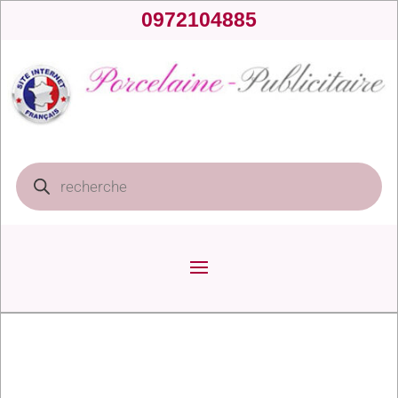
0972104885
Recherche
de
produits