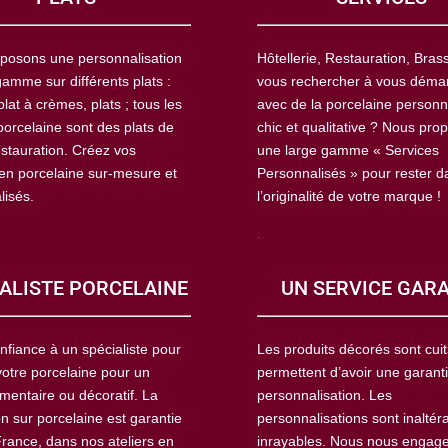
posons une personnalisation
Hôtellerie, Restauration, Brass
amme sur différents plats :
vous rechercher à vous déma
plat à crèmes, plats ; tous les
avec de la porcelaine personn
porcelaine sont des plats de
chic et qualitative ? Nous pro
estauration. Créez vos
une large gamme « Services
 en porcelaine sur-mesure et
Personnalisés » pour rester d
lisés.
l’originalité de votre marque !
.
ALISTE PORCELAINE
UN SERVICE GAR
nfiance à un spécialiste pour
Les produits décorés sont cuit
votre porcelaine pour un
permettent d’avoir une garant
mentaire ou décoratif. La
personnalisation. Les
n sur porcelaine est garantie
personnalisations sont inaltér
France, dans nos ateliers en
inrayables. Nous nous engag