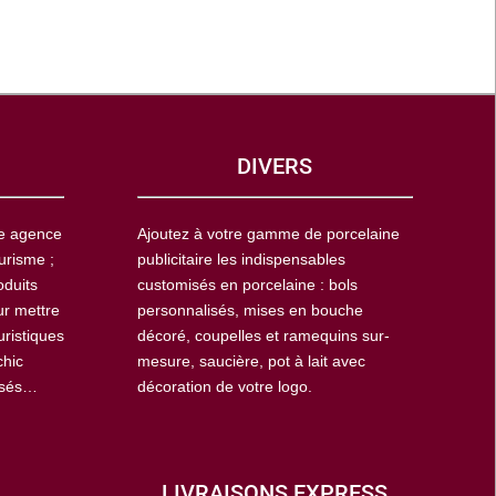
DIVERS
ne agence
Ajoutez à votre gamme de porcelaine
urisme ;
publicitaire les indispensables
oduits
customisés en porcelaine : bols
ur mettre
personnalisés, mises en bouche
uristiques
décoré, coupelles et ramequins sur-
chic
mesure, saucière, pot à lait avec
isés…
décoration de votre logo.
LIVRAISONS EXPRESS