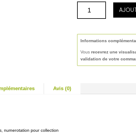
QUANTITÉ
AJOUT
DE
CUILLEREE
MISE
EN
BOUCHE
Informations complémenta
Vous
recevrez une visualis
validation de votre comm
omplémentaires
Avis (0)
s, numerotation pour collection