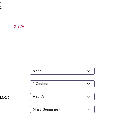
C
2,77
€
UAGE