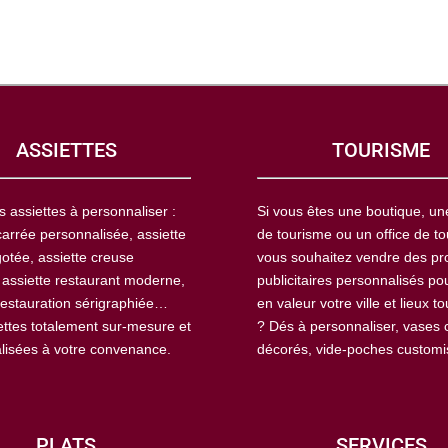
ASSIETTES
TOURISME
s assiettes à personnaliser :
Si vous êtes une boutique, u
carrée personnalisée, assiette
de tourisme ou un office de to
otée, assiette creuse
vous souhaitez vendre des pr
 assiette restaurant moderne,
publicitaires personnalisés po
restauration sérigraphiée…
en valeur votre ville et lieux to
ettes totalement sur-mesure et
? Dés à personnaliser, vases 
lisées à votre convenance.
décorés, vide-poches custom
PLATS
SERVICES